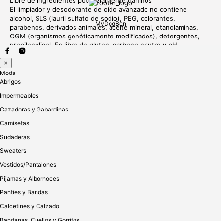
Libre de ingredientes potencialmente dañinos
El limpiador y desodorante de oído avanzado no contiene
alcohol, SLS (lauril sulfato de sodio), PEG, colorantes,
MyDogBcn
parabenos, derivados animales, aceite mineral, etanolaminas,
OGM (organismos genéticamente modificados), detergentes,
propilenglicol. Es libre de gluten, carbono neutro y pH
equilibrado.
×
Moda
Ingredientes
Abrigos
Agua, micropartículas de plata (citrato de plata), emulsionantes,
aceite esencial de mentha piperita, aceite de hoja de Melaleuca
Impermeables
alternifolia (árbol del té).
Cazadoras y Gabardinas
100 ml ℮ / 3.38 fl oz
Camisetas
Sudaderas
Preguntas frecuentes
Sweaters
¿Es eficaz para limpiar los oídos?
¡Si! Es una excelente solución natural para la limpieza,
Vestidos/Pantalones
mantenimiento y protección de los oídos. Mi mascota tiene la
Pijamas y Albornoces
piel sensible, ¿puedo seguir usándola? Por supuesto que puede.
El producto utiliza ingredientes naturales para una mínima
Panties y Bandas
irritación, pero dado que tiene potentes aceites esenciales para
combatir las bacterias, se sugiere usarlo con moderación.
Calcetines y Calzado
¿Causa picazón? No es asi. Para prevenir la picazón, es
Bandanas, Cuellos y Gorritos