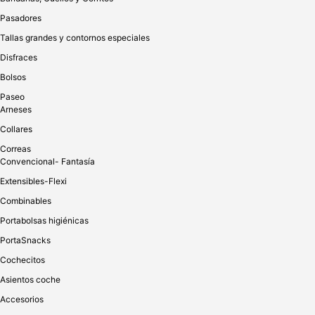
importante que después de la aplicación la loción se absorba
completamente sin que quede humedad en el oído. La humedad
Pasadores
puede causar picazón entre otras cosas. ¿Puedo rociarlo
Tallas grandes y contornos especiales
directamente en la oreja?
Disfraces
Sí, puede, pero se recomienda rociar sobre una almohadilla de
Bolsos
algodón o una toalla suave y luego usarla para limpiar la oreja. La
Paseo
mayoría de las mascotas tienen oídos sensibles y rociar
Arneses
directamente puede asustar a su mascota. ¿Puedo usarlo si no
hay infección? Sí, es importante limpiar los oídos con
Collares
regularidad. La loción limpia el oído y ayuda a protegerlo de
numerosas enfermedades. Ya que es natural, ¿puedo aplicar
Correas
tanto como desee? Siempre recomendamos usar tanto como sea
Convencional- Fantasía
necesario. El uso excesivo no funciona mejor y dado que los
Extensibles-Flexi
aceites esenciales tienen un olor fuerte, no recomendamos usar
más de lo sugerido. ¿Cuánto debo usar?
Combinables
Portabolsas higiénicas
Cada bomba contiene suficiente loción para limpiar un oído.
PortaSnacks
Masajea suavemente con la loción hasta que se absorba
completamente sin dejar residuos. Para infecciones de oído y
Cochecitos
alergias, use una vez cada 2 días hasta que vea una mejora.
¿Cuánto tiempo tarda en actuar su efecto? Depende del caso.
Asientos coche
Para desodorante, limpieza y mantenimiento de oídos, tiene un
Accesorios
efecto inmediato. Para las infecciones de oído y las alergias,