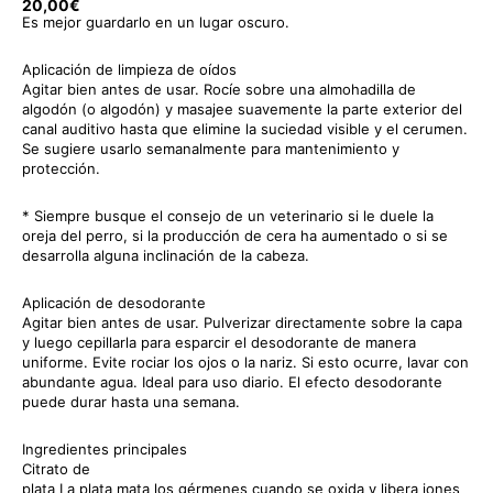
20,00
€
Es mejor guardarlo en un lugar oscuro.
Aplicación de limpieza de oídos
Agitar bien antes de usar. Rocíe sobre una almohadilla de
algodón (o algodón) y masajee suavemente la parte exterior del
canal auditivo hasta que elimine la suciedad visible y el cerumen.
Se sugiere usarlo semanalmente para mantenimiento y
protección.
* Siempre busque el consejo de un veterinario si le duele la
oreja del perro, si la producción de cera ha aumentado o si se
desarrolla alguna inclinación de la cabeza.
Aplicación de desodorante
Agitar bien antes de usar. Pulverizar directamente sobre la capa
y luego cepillarla para esparcir el desodorante de manera
uniforme. Evite rociar los ojos o la nariz. Si esto ocurre, lavar con
AC
abundante agua. Ideal para uso diario. El efecto desodorante
AR
puede durar hasta una semana.
19
Ingredientes principales
Citrato de
plata La plata mata los gérmenes cuando se oxida y libera iones