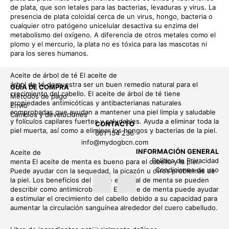
de plata, que son letales para las bacterias, levaduras y virus. La
presencia de plata coloidal cerca de un virus, hongo, bacteria o
cualquier otro patógeno unicelular desactiva su enzima del
metabolismo del oxígeno. A diferencia de otros metales como el
plomo y el mercurio, la plata no es tóxica para las mascotas ni
para los seres humanos.
Aceite de árbol de té El aceite de
árbol de té demuestra ser un buen remedio natural para el
GUÍA DE COMPRA
crecimiento del cabello. El aceite de árbol de té tiene
Métodos de pago
propiedades antimicóticas y antibacterianas naturales
Envío
comprobadas que ayudan a mantener una piel limpia y saludable
Cambios y devoluciones
y folículos capilares fuertes y saludables. Ayuda a eliminar toda la
CONTACTO
piel muerta, así como a eliminar los hongos y bacterias de la piel.
661 154 236
info@mydogbcn.com
INFORMACIÓN GENERAL
Aceite de
Política de Privacidad
menta El aceite de menta es bueno para el cabello y la piel.
Condiciones de uso
Puede ayudar con la sequedad, la picazón u otros problemas de
la piel. Los beneficios del aceite esencial de menta se pueden
describir como antimicrobianos. El aceite de menta puede ayudar
a estimular el crecimiento del cabello debido a su capacidad para
aumentar la circulación sanguínea alrededor del cuero cabelludo.