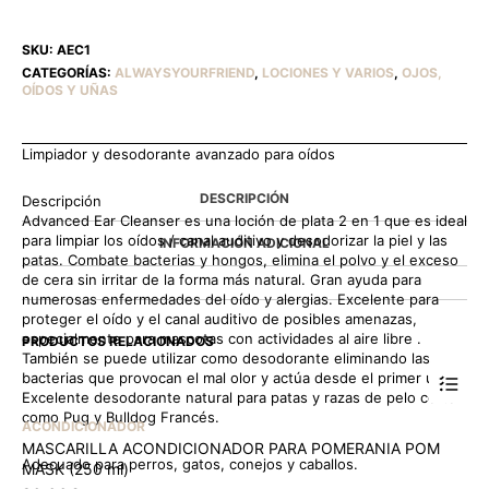
SKU:
AEC1
CATEGORÍAS:
ALWAYSYOURFRIEND
,
LOCIONES Y VARIOS
,
OJOS,
OÍDOS Y UÑAS
Limpiador y desodorante avanzado para oídos
DESCRIPCIÓN
Descripción
Advanced Ear Cleanser es una loción de plata 2 en 1 que es ideal
para limpiar los oídos / canal auditivo y desodorizar la piel y las
INFORMACIÓN ADICIONAL
patas. Combate bacterias y hongos, elimina el polvo y el exceso
de cera sin irritar de la forma más natural. Gran ayuda para
numerosas enfermedades del oído y alergias. Excelente para
proteger el oído y el canal auditivo de posibles amenazas,
especialmente para mascotas con actividades al aire libre .
PRODUCTOS RELACIONADOS
También se puede utilizar como desodorante eliminando las
bacterias que provocan el mal olor y actúa desde el primer uso.
Excelente desodorante natural para patas y razas de pelo corto
como Pug y Bulldog Francés.
ACONDICIONADOR
MASCARILLA ACONDICIONADOR PARA POMERANIA POM
Adecuado para perros, gatos, conejos y caballos.
MASK (250 ml)