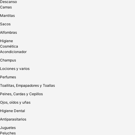
depende de la gravedad de la enfermedad. ¿Es eficaz como
Descanso
desodorante? Sí, tiene un excelente efecto desodorante desde
Camas
el primer uso. Ideal para mascotas con piel sensible como las
Mantitas
razas de pelo corto (Pug, bulldog francés, etc). También es útil
para mascotas con patas o piel malolientes. ¿Puedo rociar
Sacos
directamente sobre el abrigo como desodorante?
Alfombras
Higiene
Sí, al rociar sobre el pelaje, la loción se extiende uniformemente
Cosmética
y luego se puede peinar o masajear con una toalla / manos para
Acondicionador
cubrir toda la superficie de la piel de manera uniforme. ¿Es un
producto farmacéutico? No es farmacéutico y no requiere
Champus
prescripción médica. La loción también se puede utilizar en
paralelo al tratamiento farmacéutico para obtener resultados
Lociones y varios
mejores y más rápidos. ¿Con qué frecuencia debo usarlo? R.
Perfumes
Para infecciones o alergias de oído, úselo una vez al día hasta
que vea una mejoría. Luego úselo para mantenimiento y
Toallitas, Empapadores y Toallas
protección una vez cada 7-15 días. B. Para protección y limpieza
Peines, Cardas y Cepillos
de los oídos, utilícelo una vez cada 15 días. C. Para usar
desodorante en el cabello o las patas, puede usarlo con la
Ojos, oídos y uñas
frecuencia que necesite. (Generalmente una vez cada 2-3 días)
Higiene Dental
¿Se puede usar en todas las partes del cuerpo?
Antiparasitarios
Sí, puedes usarlo en todas las partes del cuerpo, incluso en la
Juguetes
zona sensible, pero con moderación. ¿Puedo usarlo en mi gato?
Peluches