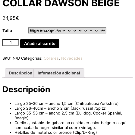
COLLAR DAWSON BEIGE
24,95
€
Talla
COLLAR
Añadir al carrito
DAWSON
BEIGE
cantidad
SKU:
N/D
Categorías:
Collares
,
Novedades
Descripción
Información adicional
Descripción
Largo 25-36 cm – ancho 1,5 cm (Chihuahuas/Yorkshire)
Largo 26-40cm – ancho 2 cm (Jack russel /Spitz)
Largo 35-53 cm – ancho 2,5 cm (Bulldog, Cocker Spaniel,
Beagle)
Cuello ajustable de gabardina cosida en color beige o caqui
con acabado negro similar al cuero vintage.
Hebillas de metal color bronce (Clip/D-Ring)