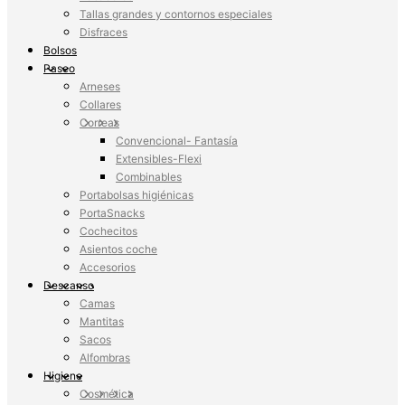
Tallas grandes y contornos especiales
Disfraces
Bolsos
Paseo
Arneses
Collares
Correas
Convencional- Fantasía
Extensibles-Flexi
Combinables
Portabolsas higiénicas
PortaSnacks
Cochecitos
Asientos coche
Accesorios
Descanso
Camas
Mantitas
Sacos
Alfombras
Higiene
Cosmética