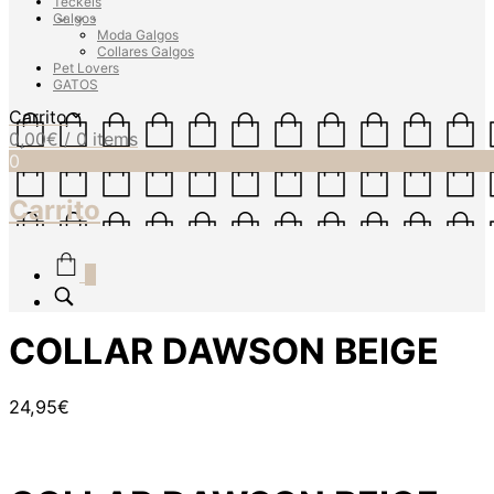
Teckels
Galgos
Moda Galgos
Collares Galgos
Pet Lovers
GATOS
Carrito
0,00
€
/ 0 items
0
Carrito
0
COLLAR DAWSON BEIGE
24,95
€