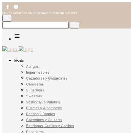
ENVÍO GRATUÏTO EN COMPRAS SUPERIORES A 90€!
Moda
Abrigos
Impermeables
Cazadoras y Gabardinas
Camisetas
Sudaderas
Sweaters
Vestidos/Pantalones
Pijamas y Albornoces
Panties y Bandas
Calcetines y Calzado
Bandanas, Cuellos y Gorritos
Pasadores