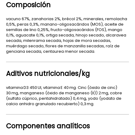
Composición
vacuno 67%, zanahorias 2%, brécol 2%, minerales, remolacha
0,5%, peras 0,3%, manano-oligosacáridos (MOS), aceite de
semillas de lino 0,25%, fructo-oligosacáridos (FOS), mango
0,1%, aguacate 0,1%, ortiga secada, hinojo secado, alcaravea
secada, milenrama secada, hojas de mora secadas,
muérdago secado, flores de manzanilla secadas, raíz de
genciana secada, centaurea menor secada.
Aditivos nutricionales/kg
vitamina D3 450 UI, vitamina E 40 mg. Cinc (óxido de cinc)
30 mg, manganeso (óxido de manganeso (II)) 2 mg, cobre
(sulfato cúprico, pentahidratado) 0,4 mg, yodo (yodato de
calcio anhidro granulado recubierto) 0,3 mg.
Componentes analíticos