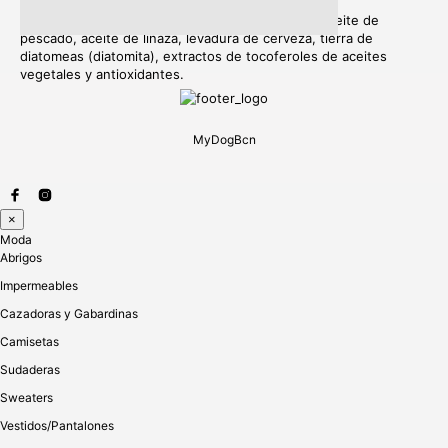
Aceite de borraja, levadura de cerveza, lecitina, aceite de
pescado, aceite de linaza, levadura de cerveza, tierra de
diatomeas (diatomita), extractos de tocoferoles de aceites
vegetales y antioxidantes.
MyDogBcn
×
Moda
Abrigos
Impermeables
Cazadoras y Gabardinas
Camisetas
Sudaderas
Sweaters
Vestidos/Pantalones