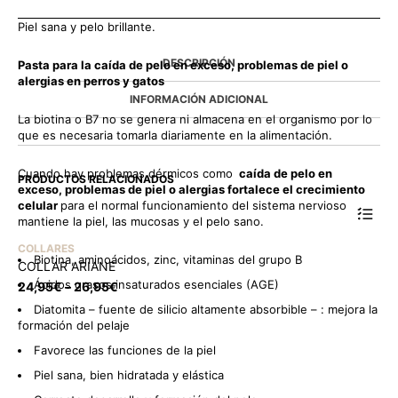
Piel sana y pelo brillante.
DESCRIPCIÓN
Pasta para la caída de pelo en exceso,
problemas de piel o
alergias en perros y gatos
INFORMACIÓN ADICIONAL
La biotina o B7 no se genera ni almacena en el organismo por lo
que es necesaria tomarla diariamente en la alimentación.
Cuando hay problemas dérmicos como
caída de pelo en
PRODUCTOS RELACIONADOS
exceso,
problemas de piel o alergias fortalece el crecimiento
celular
para el normal funcionamiento del sistema nervioso y
mantiene la piel, las mucosas y el pelo sano.
COLLARES
Biotina, aminoácidos, zinc, vitaminas del grupo B
COLLAR ARIANE
Ácidos grasos insaturados esenciales (AGE)
24,95
€
–
26,95
€
Diatomita – fuente de silicio altamente absorbible – : mejora la
formación del pelaje
Favorece las funciones de la piel
Piel sana, bien hidratada y elástica