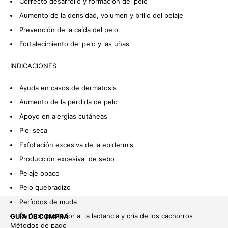
Correcto desarrollo y formación del pelo
Aumento de la densidad, volumen y brillo del pelaje
Prevención de la caída del pelo
Fortalecimiento del pelo y las uñas
INDICACIONES
Ayuda en casos de dermatosis
Aumento de la pérdida de pelo
CO
Apoyo en alergias cutáneas
TE
Piel seca
AL
4,
Exfoliación excesiva de la epidermis
Producción excesiva de sebo
Pelaje opaco
Pelo quebradizo
Períodos de muda
Período posterior a la lactancia y cría de los cachorros
GUÍA DE COMPRA
Métodos de pago