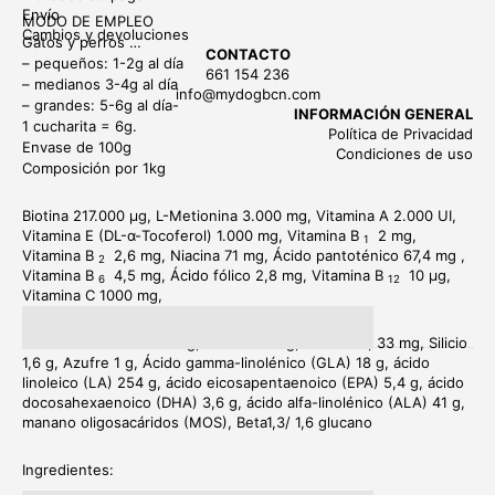
Envío
MODO DE EMPLEO
Cambios y devoluciones
Gatos y perros …
CONTACTO
– pequeños: 1-2g al día
661 154 236
– medianos 3-4g al día
info@mydogbcn.com
– grandes: 5-6g al día-
INFORMACIÓN GENERAL
1 cucharita = 6g.
Política de Privacidad
Envase de 100g
Condiciones de uso
Composición por 1kg
Biotina 217.000 µg, L-Metionina 3.000 mg, Vitamina A 2.000 UI,
Vitamina E (DL-α-Tocoferol) 1.000 mg, Vitamina B
2 mg,
1
Vitamina B
2,6 mg, Niacina 71 mg, Ácido pantoténico 67,4 mg ,
2
Vitamina B
4,5 mg, Ácido fólico 2,8 mg, Vitamina B
10 µg,
6
12
Vitamina C 1000 mg,
Cloruro de colina 450 mg, Zinc 1667 mg, Selenio 3, 33 mg, Silicio
1,6 g, Azufre 1 g, Ácido gamma-linolénico (GLA) 18 g, ácido
linoleico (LA) 254 g, ácido eicosapentaenoico (EPA) 5,4 g, ácido
docosahexaenoico (DHA) 3,6 g, ácido alfa-linolénico (ALA) 41 g,
manano oligosacáridos (MOS), Beta1,3/ 1,6 glucano
Ingredientes: