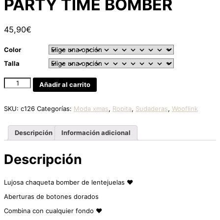
PARTY TIME BOMBER
45,90
€
Color
Talla
PARTY
Añadir al carrito
TIME
BOMBER
cantidad
SKU:
c126
Categorías:
Moda xmas
,
Ropita
,
Sudaderas
,
Wooflink
Descripción
Información adicional
Descripción
Lujosa chaqueta bomber de lentejuelas ♥
Aberturas de botones dorados
Combina con cualquier fondo ♥