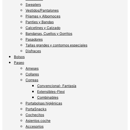
Sweaters
Vestidos/Pantalones
Pijamas y Albornoces
Panties y Bandas
Calcetines y Calzado
Bandanas, Cuellos y Gorritos
Pasadores
Tallas grandes y contornos especiales
Disfraces
Bolsos
Paseo
Arneses
Collares
Correas
Convencional- Fantasía
Extensibles-Flexi
Combinables
Portabolsas higiénicas
PortaSnacks
Cochecitos
Asientos coche
Accesorios