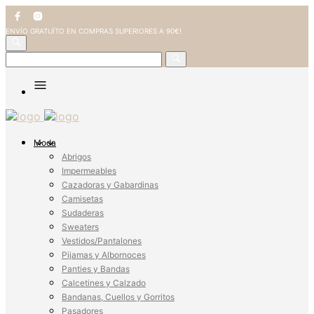
ENVÍO GRATUÏTO EN COMPRAS SUPERIORES A 90€!
Moda
Abrigos
Impermeables
Cazadoras y Gabardinas
Camisetas
Sudaderas
Sweaters
Vestidos/Pantalones
Pijamas y Albornoces
Panties y Bandas
Calcetines y Calzado
Bandanas, Cuellos y Gorritos
Pasadores