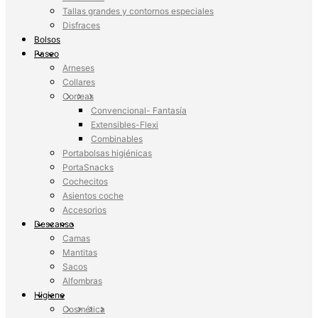
Tallas grandes y contornos especiales
Disfraces
Bolsos
Paseo
Arneses
Collares
Correas
Convencional- Fantasía
Extensibles-Flexi
Combinables
Portabolsas higiénicas
PortaSnacks
Cochecitos
Asientos coche
Accesorios
Descanso
Camas
Mantitas
Sacos
Alfombras
Higiene
Cosmética