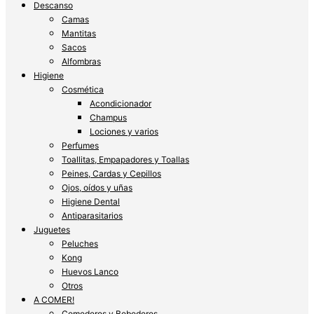
Descanso
Camas
Mantitas
Sacos
Alfombras
Higiene
Cosmética
Acondicionador
Champus
Lociones y varios
Perfumes
Toallitas, Empapadores y Toallas
Peines, Cardas y Cepillos
Ojos, oídos y uñas
Higiene Dental
Antiparasitarios
Juguetes
Peluches
Kong
Huevos Lanco
Otros
A COMER!
Comederos y Bebederos