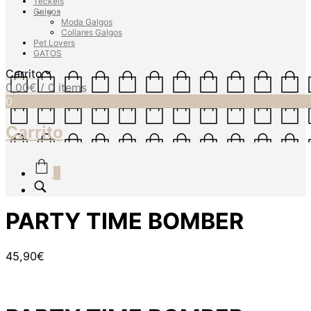
Teckels
Galgos
Moda Galgos
Collares Galgos
Pet Lovers
GATOS
Carrito
0,00
€
/ 0 items
0
Carrito
0
PARTY TIME BOMBER
45,90
€