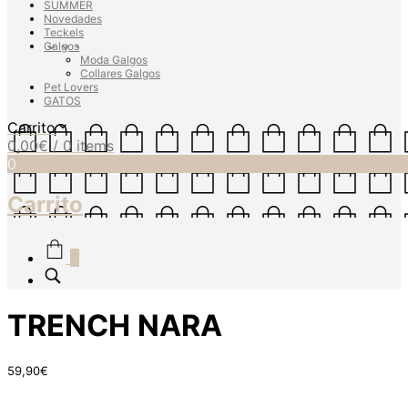
SUMMER
Novedades
Teckels
Galgos
Moda Galgos
Collares Galgos
Pet Lovers
GATOS
Carrito
0,00
€
/ 0 items
0
Carrito
0
TRENCH NARA
59,90
€