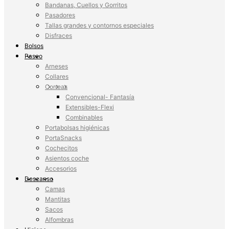
Bandanas, Cuellos y Gorritos
Pasadores
Tallas grandes y contornos especiales
Disfraces
Bolsos
Paseo
Arneses
Collares
Correas
Convencional- Fantasía
Extensibles-Flexi
Combinables
Portabolsas higiénicas
PortaSnacks
Cochecitos
Asientos coche
Accesorios
Descanso
Camas
Mantitas
Sacos
Alfombras