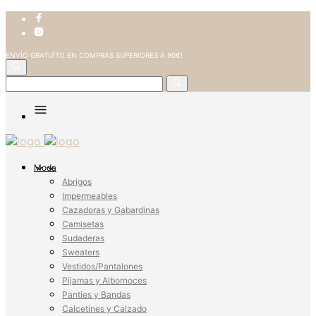
ENVÍO GRATUÏTO EN COMPRAS SUPERIORES A 90€!
Moda
Abrigos
Impermeables
Cazadoras y Gabardinas
Camisetas
Sudaderas
Sweaters
Vestidos/Pantalones
Pijamas y Albornoces
Panties y Bandas
Calcetines y Calzado