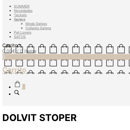
SUMMER
Novedades
Teckels
Galgos
Moda Galgos
Collares Galgos
Pet Lovers
GATOS
Carrito
0,00
€
/ 0 items
0
Carrito
0
DOLVIT STOPER