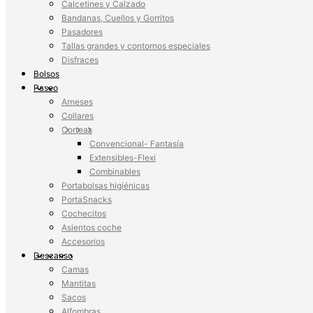
Calcetines y Calzado
Bandanas, Cuellos y Gorritos
Pasadores
Tallas grandes y contornos especiales
Disfraces
Bolsos
Paseo
Arneses
Collares
Correas
Convencional- Fantasía
Extensibles-Flexi
Combinables
Portabolsas higiénicas
PortaSnacks
Cochecitos
Asientos coche
Accesorios
Descanso
Camas
Mantitas
Sacos
Alfombras