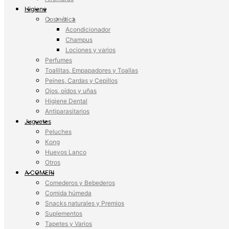
Higiene
Cosmética
Acondicionador
Champus
Lociones y varios
Perfumes
Toallitas, Empapadores y Toallas
Peines, Cardas y Cepillos
Ojos, oídos y uñas
Higiene Dental
Antiparasitarios
Juguetes
Peluches
Kong
Huevos Lanco
Otros
A COMER!
Comederos y Bebederos
Comida húmeda
Snacks naturales y Premios
Suplementos
Tapetes y Varios