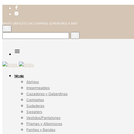
ENVÍO GRATUÏTO EN COMPRAS SUPERIORES A 90€!
Moda
Abrigos
Impermeables
Cazadoras y Gabardinas
Camisetas
Sudaderas
Sweaters
Vestidos/Pantalones
Pijamas y Albornoces
Panties y Bandas