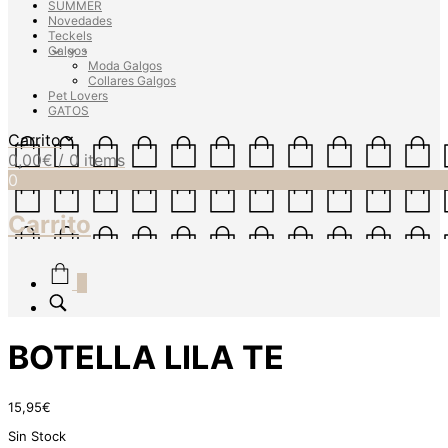
SUMMER
Novedades
Teckels
Galgos
Moda Galgos
Collares Galgos
Pet Lovers
GATOS
Carrito
0,00
€
/ 0 items
0
Carrito
0
BOTELLA LILA TE
15,95
€
Sin Stock