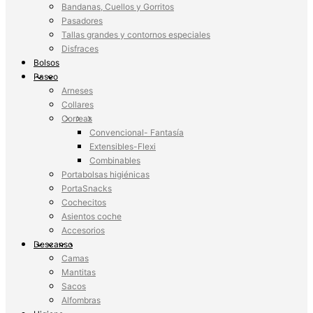
Bandanas, Cuellos y Gorritos
Pasadores
Tallas grandes y contornos especiales
Disfraces
Bolsos
Paseo
Arneses
Collares
Correas
Convencional- Fantasía
Extensibles-Flexi
Combinables
Portabolsas higiénicas
PortaSnacks
Cochecitos
Asientos coche
Accesorios
Descanso
Camas
Mantitas
Sacos
Alfombras