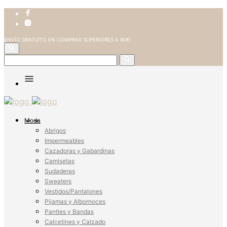
ENVÍO GRATUÏTO EN COMPRAS SUPERIORES A 90€!
Moda
Abrigos
Impermeables
Cazadoras y Gabardinas
Camisetas
Sudaderas
Sweaters
Vestidos/Pantalones
Pijamas y Albornoces
Panties y Bandas
Calcetines y Calzado