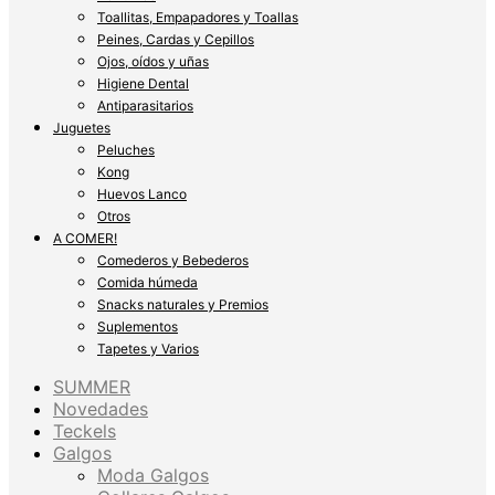
Toallitas, Empapadores y Toallas
Peines, Cardas y Cepillos
Ojos, oídos y uñas
Higiene Dental
Antiparasitarios
Juguetes
Peluches
Kong
Huevos Lanco
Otros
A COMER!
Comederos y Bebederos
Comida húmeda
Snacks naturales y Premios
Suplementos
Tapetes y Varios
SUMMER
Novedades
Teckels
Galgos
Moda Galgos